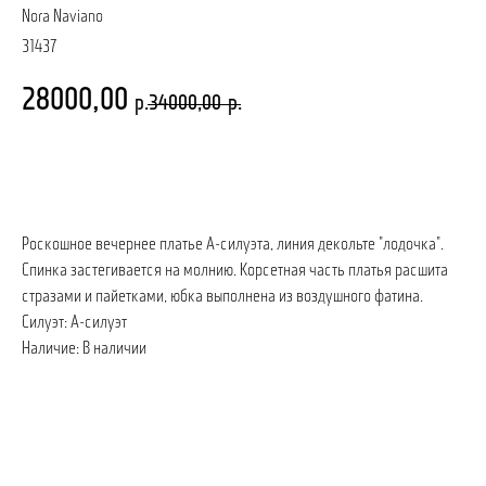
Nora Naviano
31437
28000,00
р.
34000,00
р.
записаться на примерку
Роскошное вечернее платье А-силуэта, линия декольте "лодочка".
Спинка застегивается на молнию. Корсетная часть платья расшита
стразами и пайетками, юбка выполнена из воздушного фатина.
Силуэт: А-силуэт
Наличие: В наличии
ПОЗВОНИТЬ
ЗАПИСАТЬСЯ