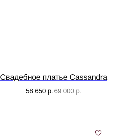
Свадебное платье Cassandra
58 650
р.
69 000
р.