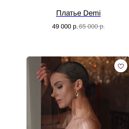
Платье Demi
49 000
р.
65 000
р.