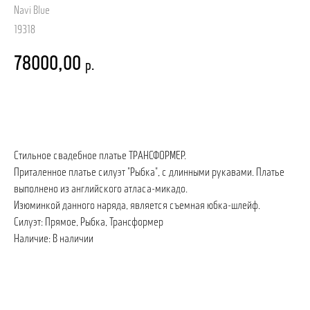
Navi Blue
19318
78000,00
р.
записаться на примерку
Стильное свадебное платье ТРАНСФОРМЕР.
Приталенное платье силуэт "Рыбка", с длинными рукавами. Платье
выполнено из английского атласа-микадо.
Изюминкой данного наряда, является съемная юбка-шлейф.
Силуэт: Прямое, Рыбка, Трансформер
Наличие: В наличии
ПОЗВОНИТЬ
ЗАПИСАТЬСЯ