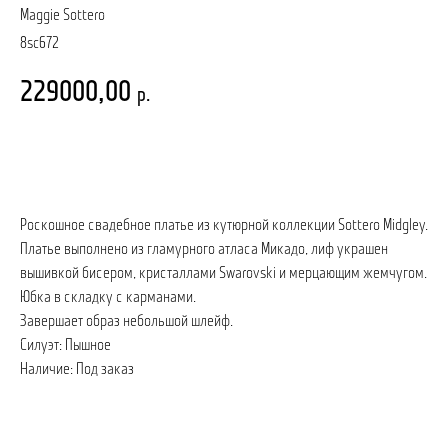
Maggie Sottero
8sc672
229000,00
р.
записаться на примерку
Роскошное свадебное платье из кутюрной коллекции Sottero Midgley.
Платье выполнено из гламурного атласа Микадо, лиф украшен
вышивкой бисером, кристаллами Swarovski и мерцающим жемчугом.
Юбка в складку с карманами.
Завершает образ небольшой шлейф.
Силуэт: Пышное
Наличие: Под заказ
ПОЗВОНИТЬ
ЗАПИСАТЬСЯ