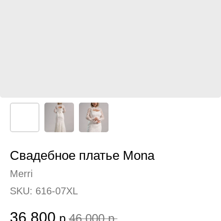
Свадебное платье Mona
Merri
SKU:
616-07XL
36 800
р.
46 000
р.