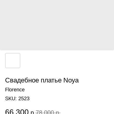
Свадебное платье Noya
Florence
SKU:
2523
66 300
р.
78 000
р.